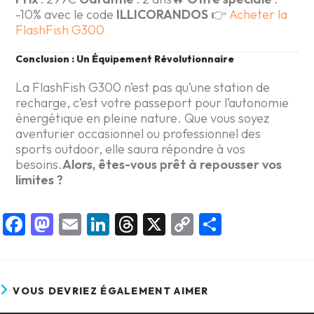
-10% avec le code
ILLICORANDOS
👉
Acheter la
FlashFish G300
Conclusion : Un Équipement Révolutionnaire
La FlashFish G300 n’est pas qu’une station de
recharge, c’est votre passeport pour l’autonomie
énergétique en pleine nature. Que vous soyez
aventurier occasionnel ou professionnel des
sports outdoor, elle saura répondre à vos
besoins.
Alors, êtes-vous prêt à repousser vos
limites ?
F
M
E
Li
T
X
C
P
a
a
m
nk
hr
o
ar
ce
st
ai
e
e
p
ta
b
o
l
dI
a
y
g
VOUS DEVRIEZ ÉGALEMENT AIMER
o
d
n
d
Li
er