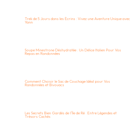
Trek de 5 Jours dans les Écrins : Vivez une Aventure Unique avec
Yann
Soupe Minestrone Déshydratée : Un Délice Italien Pour Vos
Repas en Randonnées
Comment Choisir le Sac de Couchage Idéal pour Vos
Randonnées et Bivouacs
Les Secrets Bien Gardés de l’Île de Ré : Entre Légendes et
Trésors Cachés