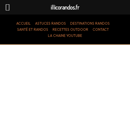
illicorandos.fr
ACCUEIL
ASTUCES RANDOS
DESTINATIONS RANDOS
SANTÉ ET RANDOS
RECETTES OUTDOOR
CONTACT
LA CHAINE YOUTUBE